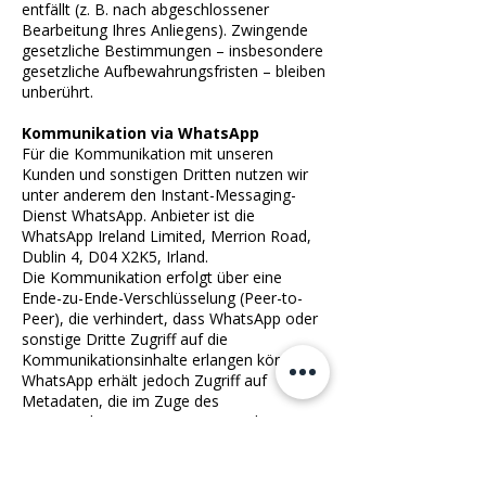
entfällt (z. B. nach abgeschlossener
Bearbeitung Ihres Anliegens). Zwingende
gesetzliche Bestimmungen – insbesondere
gesetzliche Aufbewahrungsfristen – bleiben
unberührt.
Kommunikation via WhatsApp
Für die Kommunikation mit unseren
Kunden und sonstigen Dritten nutzen wir
unter anderem den Instant-Messaging-
Dienst WhatsApp. Anbieter ist die
WhatsApp Ireland Limited, Merrion Road,
Dublin 4, D04 X2K5, Irland.
Die Kommunikation erfolgt über eine
Ende-zu-Ende-Verschlüsselung (Peer-to-
Peer), die verhindert, dass WhatsApp oder
sonstige Dritte Zugriff auf die
Kommunikationsinhalte erlangen können.
WhatsApp erhält jedoch Zugriff auf
Metadaten, die im Zuge des
Kommunikationsvorgangs entstehen (z. B.
Absender, Empfänger und Zeitpunkt). Wir
weisen ferner darauf hin, dass WhatsApp
nach eigener Aussage, personenbezogene