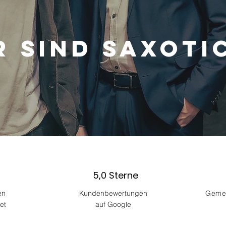
r sind saxoti
5,0 Sterne
en
Kundenbewertungen
Gemei
et
auf Google