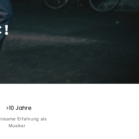
c!
>10 Jahre
nsame Erfahrung als
Musiker