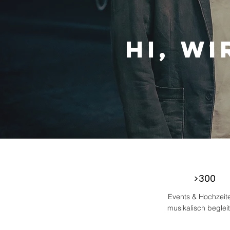
hi, wi
>300
Events & Hochzeit
musikalisch begleit