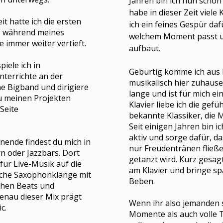
Jahren bin ich nun schon
habe in dieser Zeit viele
t hatte ich die ersten
ich ein feines Gespür daf
g während meines
welchem Moment passt 
 immer weiter vertieft.
aufbaut.
ele ich in
Gebürtig komme ich aus 
terrichte an der
musikalisch hier zuhause
ne Bigband und dirigiere
lange und ist für mich ei
zu meinen Projekten
Klavier liebe ich die gef
Seite
bekannte Klassiker, die 
Seit einigen Jahren bin ic
aktiv und sorge dafür, d
ende findest du mich in
nur Freudentränen fließe
rn oder Jazzbars. Dort
getanzt wird. Kurz gesagt
für Live-Musik auf die
am Klavier und bringe sp
sche Saxophonklänge mit
Beben.
chen Beats und
enau dieser Mix prägt
Wenn ihr also jemanden 
c.
Momente als auch volle T